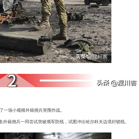
了一场小规模外籍佣兵突围作战。
多名外籍佣兵一同尝试突破俄军防线，试图冲出哈尔科夫边境封锁线。