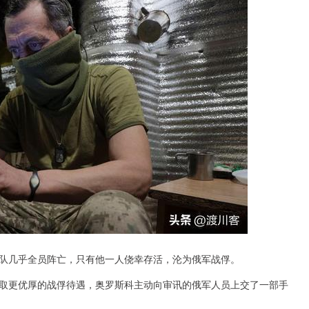
队几乎全员阵亡，只有他一人侥幸存活，沦为俄军战俘。
取更优厚的战俘待遇，奥罗斯科主动向审讯的俄军人员上交了一部手