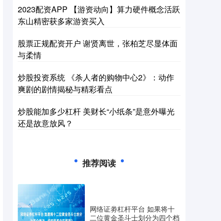
2023配资APP 【游资动向】算力硬件概念活跃
东山精密获多家游资买入
股票正规配资开户 谢贤离世，张柏芝尽显体面
与柔情
炒股投资系统 《杀人者的购物中心2》：动作
爽剧的剧情揭秘与精彩看点
炒股能加多少杠杆 美财长“小纸条”是意外曝光
还是故意放风？
推荐阅读
网络证劵杠杆平台 如果将十
二位黄金圣斗士划分为四个档