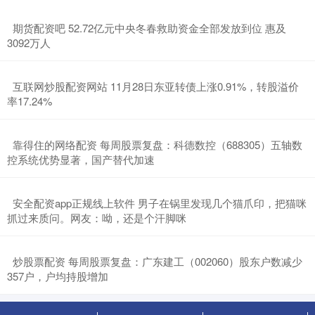
​期货配资吧 52.72亿元中央冬春救助资金全部发放到位 惠及
3092万人
​互联网炒股配资网站 11月28日东亚转债上涨0.91%，转股溢价
率17.24%
​靠得住的网络配资 每周股票复盘：科德数控（688305）五轴数
控系统优势显著，国产替代加速
​安全配资app正规线上软件 男子在锅里发现几个猫爪印，把猫咪
抓过来质问。网友：呦，还是个汗脚咪
​炒股票配资 每周股票复盘：广东建工（002060）股东户数减少
357户，户均持股增加