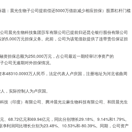
标题：晨光生物子公司提前偿还5000万借款减少相应担保）股票杠杆门槛
，其子公司晨光生物科技集团莎车有限公司已提前归还昆仑银行股份有限公司
应的5,000万元担保义务。此前，公司为该笔借款提供了连带责任保证担
资担保总额为250,000万元，占公司最近一期经审计净资产的
司及子公司无逾期对外担保情况。
资本48310.0093万人民币，法定代表人卢庆国，注册地址为河北省曲周
2人，实际控制人为卢庆国。
物科技（印度）有限公司、腾冲晨光云麻生物科技有限公司、和田晨光生
68.72亿元和69.94亿元，同比分别增长29.18%、9.14%和1.79%。
母净利润同比增长分别为23.48%、10.53%和-80.39%。同期，公司资产