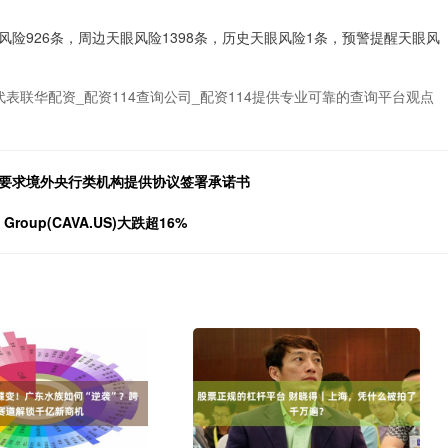
险926条，周边天眼风险1398条，历史天眼风险1条，预警提醒天眼风
表联华配资_配资114查询公司_配资114提供专业可靠的查询平台观点
再要求境外央行类机构提供协议签署承诺书
roup(CAVA.US)大跌超16%