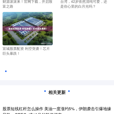
财源滚滚来！官网下载，开启致
台湾，42岁依然清纯可爱，还
富之路
是你心里的白月光吗？
宣城股票配资 利空突袭！芯片
巨头暴跌！
相关更新
股票短线杠杆怎么操作 美油一度涨约5%，伊朗袭击引爆地缘