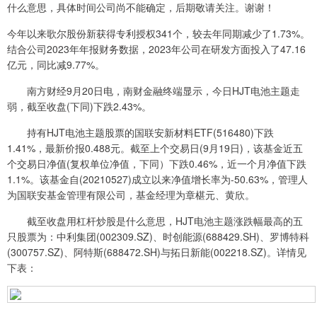
什么意思，具体时间公司尚不能确定，后期敬请关注。谢谢！
今年以来歌尔股份新获得专利授权341个，较去年同期减少了1.73%。
结合公司2023年年报财务数据，2023年公司在研发方面投入了47.16
亿元，同比减9.77%。
南方财经9月20日电，南财金融终端显示，今日HJT电池主题走
弱，截至收盘(下同)下跌2.43%。
持有HJT电池主题股票的国联安新材料ETF(516480)下跌
1.41%，最新价报0.488元。截至上个交易日(9月19日)，该基金近五
个交易日净值(复权单位净值，下同）下跌0.46%，近一个月净值下跌
1.1%。该基金自(20210527)成立以来净值增长率为-50.63%，管理人
为国联安基金管理有限公司，基金经理为章椹元、黄欣。
截至收盘用杠杆炒股是什么意思，HJT电池主题涨跌幅最高的五
只股票为：中利集团(002309.SZ)、时创能源(688429.SH)、罗博特科
(300757.SZ)、阿特斯(688472.SH)与拓日新能(002218.SZ)。详情见
下表：