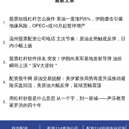
股票短线杠杆怎么操作 美油一度涨约5%，伊朗袭击引爆
1、
地缘风险，OPEC+或10月起暂停增产
温州股票配资公司电话 主次节奏：原油走势触底反弹，日
2、
内小幅上扬
股票杠杆软件排名 突发！伊朗向美军基地发射导弹 油价
3、
瞬间上演＂深V大逆转＂
配资股牛网 原油交易提醒：美伊紧张局势再度升温推动避
4、
险买盘回流，美原油大幅反弹，延续宽幅震荡
用杠杆炒股是什么意思 从一个字，到一座城——声乐教育
5、
家罗洪的四十年
联华配资
配资114查询公司
配资114提供专业可靠