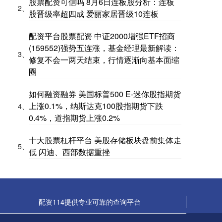
股票配资可信吗 8月6日连板股分析：连板
2、
股晋级率超四成 爱丽家居晋级10连板
配资平台股票配资 中证2000增强ETF招商
(159552)强势五连涨，基金经理最新解读：
3、
修复不会一两天结束，行情逐渐向基本面缩
圈
如何融资融券 美国标普500 E-迷你股指期货
上涨0.1%，纳斯达克100股指期货下跌
4、
0.4%，道指期货上涨0.2%
十大股票杠杆平台 美股存储板块盘前集体走
5、
低 闪迪、西部数据重挫
配资114提供专业可靠的查询平台