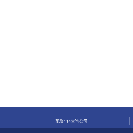
配资114查询公司