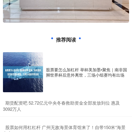
推荐阅读
股票要怎么加杠杆 举杯美加墨•聚焦｜南非国
脚世界杯后意外离世，三场小组赛均有出场
​期货配资吧 52.72亿元中央冬春救助资金全部发放到位 惠及
3092万人
​股票如何用杠杠杆 广州无敌海景体育馆来了！自带150米“海景