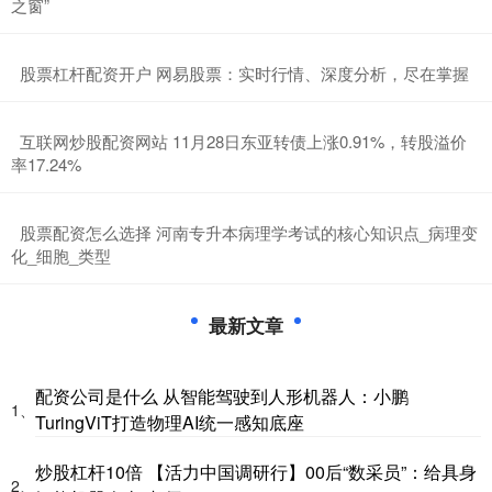
之窗”
​股票杠杆配资开户 网易股票：实时行情、深度分析，尽在掌握
​互联网炒股配资网站 11月28日东亚转债上涨0.91%，转股溢价
率17.24%
​股票配资怎么选择 河南专升本病理学考试的核心知识点_病理变
化_细胞_类型
最新文章
配资公司是什么 从智能驾驶到人形机器人：小鹏
1、
TuringViT打造物理AI统一感知底座
炒股杠杆10倍 【活力中国调研行】00后“数采员”：给具身
2、