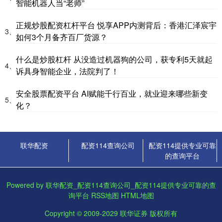
智能机器人当“老师”
正规炒股配资杠杆平台 悦享APP内测背后：香港汇泽宸宇
3、
如何3个月备齐百厂货源？
什么是炒股杠杆 从没造过机器狗的公司，获专利5天就起
4、
诉具身智能企业，法院判了！
安全股票配资平台 AI赋能千行百业，就业迎来哪些新变
5、
化？
联华配资
配资114查询公司
配资114提供专业可靠
的查询平台
Powered by
联华配资_配资114查询公司_配资114提供专业可靠的查
询平台
RSS地图
HTML地图
Copyright
© 2009-2029
联华证券
版权所有