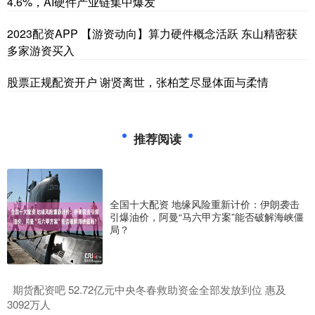
4.6%，AI硬件产业链集中爆发
2023配资APP 【游资动向】算力硬件概念活跃 东山精密获
多家游资买入
股票正规配资开户 谢贤离世，张柏芝尽显体面与柔情
推荐阅读
全国十大配资 地缘风险重新计价：伊朗袭击
引爆油价，阿曼“马六甲方案”能否破解海峡僵
局？
​期货配资吧 52.72亿元中央冬春救助资金全部发放到位 惠及
3092万人