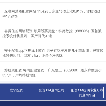
​互联网炒股配资网站 11月28日东亚转债上涨0.91%，转股溢价
率17.24%
​靠得住的网络配资 每周股票复盘：科德数控（688305）五轴数
控系统优势显著，国产替代加速
​安全配资app正规线上软件 男子在锅里发现几个猫爪印，把猫咪
抓过来质问。网友：呦，还是个汗脚咪
​炒股票配资 每周股票复盘：广东建工（002060）股东户数减少
357户，户均持股增加
联华配资
配资114查询公司
配资114提供专业可靠
的查询平台