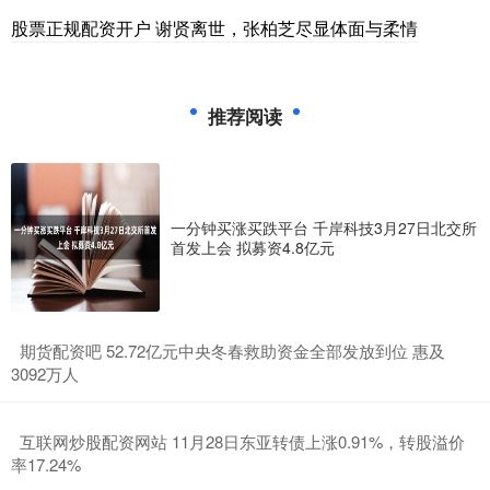
股票正规配资开户 谢贤离世，张柏芝尽显体面与柔情
推荐阅读
一分钟买涨买跌平台 千岸科技3月27日北交所
首发上会 拟募资4.8亿元
​期货配资吧 52.72亿元中央冬春救助资金全部发放到位 惠及
3092万人
​互联网炒股配资网站 11月28日东亚转债上涨0.91%，转股溢价
率17.24%