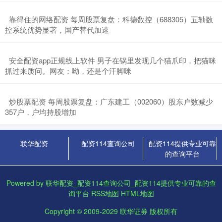
​靠得住的网络配资 每周股票复盘：科德数控（688305）五轴数
控系统优势显著，国产替代加速
​安全配资app正规线上软件 男子在锅里发现几个猫爪印，把猫咪
抓过来质问。网友：呦，还是个汗脚咪
​炒股票配资 每周股票复盘：广东建工（002060）股东户数减少
357户，户均持股增加
联华配资
配资114查询公司
配资114提供专业可靠
的查询平台
Powered by
联华配资_配资114查询公司_配资114提供专业可靠的查
询平台
RSS地图
HTML地图
Copyright
© 2009-2029
联华证券
版权所有