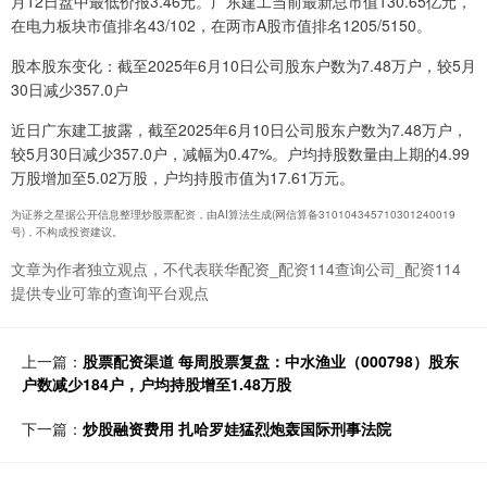
月12日盘中最低价报3.46元。广东建工当前最新总市值130.65亿元，
在电力板块市值排名43/102，在两市A股市值排名1205/5150。
股本股东变化：截至2025年6月10日公司股东户数为7.48万户，较5月
30日减少357.0户
近日广东建工披露，截至2025年6月10日公司股东户数为7.48万户，
较5月30日减少357.0户，减幅为0.47%。户均持股数量由上期的4.99
万股增加至5.02万股，户均持股市值为17.61万元。
为证券之星据公开信息整理炒股票配资，由AI算法生成(网信算备310104345710301240019
号)，不构成投资建议。
文章为作者独立观点，不代表联华配资_配资114查询公司_配资114
提供专业可靠的查询平台观点
上一篇：
股票配资渠道 每周股票复盘：中水渔业（000798）股东
户数减少184户，户均持股增至1.48万股
下一篇：
炒股融资费用 扎哈罗娃猛烈炮轰国际刑事法院