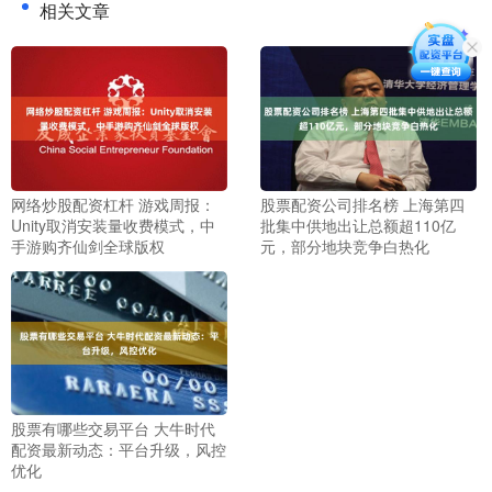
相关文章
网络炒股配资杠杆 游戏周报：
股票配资公司排名榜 上海第四
Unity取消安装量收费模式，中
批集中供地出让总额超110亿
手游购齐仙剑全球版权
元，部分地块竞争白热化
股票有哪些交易平台 大牛时代
配资最新动态：平台升级，风控
优化