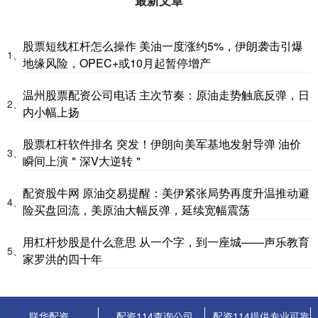
股票短线杠杆怎么操作 美油一度涨约5%，伊朗袭击引爆
1、
地缘风险，OPEC+或10月起暂停增产
温州股票配资公司电话 主次节奏：原油走势触底反弹，日
2、
内小幅上扬
股票杠杆软件排名 突发！伊朗向美军基地发射导弹 油价
3、
瞬间上演＂深V大逆转＂
配资股牛网 原油交易提醒：美伊紧张局势再度升温推动避
4、
险买盘回流，美原油大幅反弹，延续宽幅震荡
用杠杆炒股是什么意思 从一个字，到一座城——声乐教育
5、
家罗洪的四十年
联华配资
配资114查询公司
配资114提供专业可靠